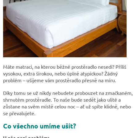
Máte matraci, na kterou běžné prostěradlo nesedí? Příliš
vysokou, extra širokou, nebo úplně atypickou? Žádný
problém – ušijeme vám prostěradlo přesně na míru.
Díky tomu se už nikdy nebudete probouzet na zmačkaném,
shrnutém prostěradle. To naše bude sedět jako ulité a
zůstane na svém místě celou noc – ať už spíte klidně, nebo
se převalujete.
Co všechno umíme ušít?
U nás není problém: