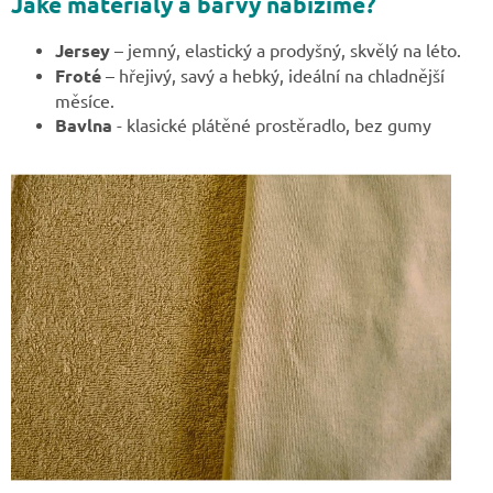
Jaké materiály a barvy nabízíme?
Jersey
– jemný, elastický a prodyšný, skvělý na léto.
Froté
– hřejivý, savý a hebký, ideální na chladnější
měsíce.
Bavlna
- klasické plátěné prostěradlo, bez gumy