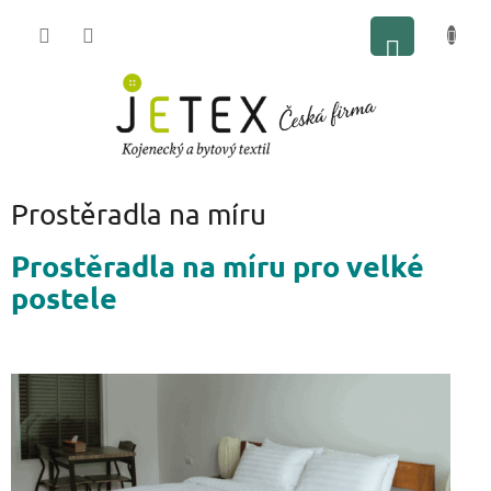
Přejít
NÁKUP
na
obsah
KOŠÍK
Prostěradla na míru
Prostěradla na míru pro velké
postele