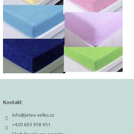
Z
á
p
a
Kontakt
t
í
info
@
jetex-velko.cz
+420 603 958 951
Sledujte nás pro novinky