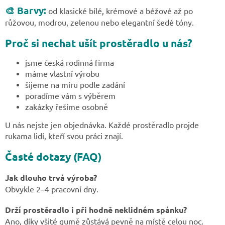
🎨 Barvy:
od klasické bílé, krémové a béžové až po
růžovou, modrou, zelenou nebo elegantní šedé tóny.
Proč si nechat ušít prostěradlo u nás?
jsme česká rodinná firma
máme vlastní výrobu
šijeme na míru podle zadání
poradíme vám s výběrem
zakázky řešíme osobně
U nás nejste jen objednávka. Každé prostěradlo projde
rukama lidí, kteří svou práci znají.
Časté dotazy (FAQ)
Jak dlouho trvá výroba?
Obvykle 2–4 pracovní dny.
Drží prostěradlo i při hodně neklidném spánku?
Ano, díky všité gumě zůstává pevně na místě celou noc.