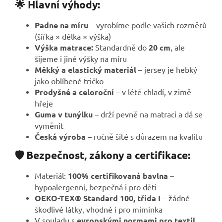
🌟 Hlavní výhody:
Padne na míru
– vyrobíme podle vašich rozměrů
(šířka × délka × výška)
Výška matrace:
Standardně do
20 cm
, ale
šijeme i jiné výšky na míru
Měkký a elastický materiál
– jersey je hebký
jako oblíbené tričko
Prodyšné a celoroční
– v létě chladí, v zimě
hřeje
Guma v tunýlku
– drží pevně na matraci a dá se
vyměnit
Česká výroba
– ručně šité s důrazem na kvalitu
🛡️ Bezpečnost, zákony a certifikace:
Materiál:
100% certifikovaná bavlna
–
hypoalergenní, bezpečná i pro děti
OEKO-TEX® Standard 100, třída I
– žádné
škodlivé látky, vhodné i pro miminka
V souladu s
evropskými normami pro textil