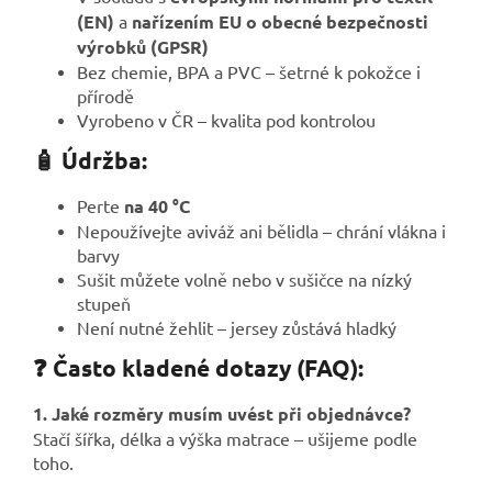
(EN)
a
nařízením EU o obecné bezpečnosti
výrobků (GPSR)
Bez chemie, BPA a PVC – šetrné k pokožce i
přírodě
Vyrobeno v ČR – kvalita pod kontrolou
🧴 Údržba:
Perte
na 40 °C
Nepoužívejte aviváž ani bělidla – chrání vlákna i
barvy
Sušit můžete volně nebo v sušičce na nízký
stupeň
Není nutné žehlit – jersey zůstává hladký
❓ Často kladené dotazy (FAQ):
1. Jaké rozměry musím uvést při objednávce?
Stačí šířka, délka a výška matrace – ušijeme podle
toho.