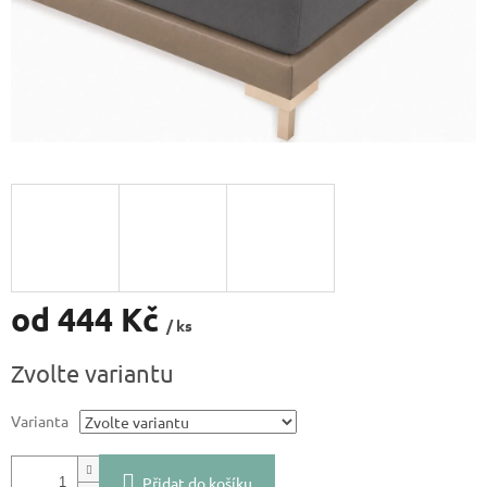
od
444 Kč
/ ks
Měrná
Zvolte variantu
cena:
Varianta
Přidat do košíku