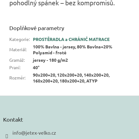
pohodlný spánek – bez kompromisů.
Doplňkové parametry
Kategorie
:
PROSTĚRADLA a CHRÁNIČ MATRACE
100% Bavlna - jersey, 80% Bavlna+20%
Materiál
:
Polyamid - froté
Gramáž
:
jersey - 180 g/m2
Praní
:
40°
90x200+20, 120x200+20, 140x200+20,
Rozměr
:
160x200+20, 180x200+20, ATYP
Z
á
p
a
Kontakt
t
í
info
@
jetex-velko.cz