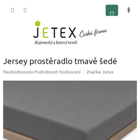
Přejít
NÁKUP
na
obsah
KOŠÍK
Jersey prostěradlo tmavě šedé
Průměrné
Neohodnoceno
Podrobnosti hodnocení
Značka:
Jetex
hodnocení
produktu
je
0,0
z
5
hvězdiček.