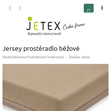
Přejít
NÁKUP
na
obsah
KOŠÍK
Jersey prostěradlo béžové
Průměrné
Neohodnoceno
Podrobnosti hodnocení
Značka:
Jetex
hodnocení
produktu
je
0,0
z
5
hvězdiček.