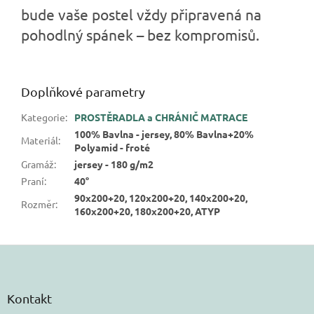
bude vaše postel vždy připravená na
pohodlný spánek – bez kompromisů.
Doplňkové parametry
Kategorie
:
PROSTĚRADLA a CHRÁNIČ MATRACE
100% Bavlna - jersey, 80% Bavlna+20%
Materiál
:
Polyamid - froté
Gramáž
:
jersey - 180 g/m2
Praní
:
40°
90x200+20, 120x200+20, 140x200+20,
Rozměr
:
160x200+20, 180x200+20, ATYP
Z
á
p
a
Kontakt
t