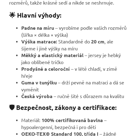
rozměrů, takže krásně sedí a nikde se neshrnuje.
🌟 Hlavní výhody:
Padne na míru
– vyrobíme podle vašich rozměrů
(šířka × délka × výška)
Výška matrace:
Standardně do
20 cm
, ale
šijeme i jiné výšky na míru
Měkký a elastický materiál
– jersey je hebký
jako oblíbené tričko
Prodyšné a celoroční
– v létě chladí, v zimě
hřeje
Guma v tunýlku
– drží pevně na matraci a dá se
vyměnit
Česká výroba
– ručně šité s důrazem na kvalitu
🛡️ Bezpečnost, zákony a certifikace:
Materiál:
100% certifikovaná bavlna
–
hypoalergenní, bezpečná i pro děti
OEKO-TEX® Standard 100, třída I
– žádné