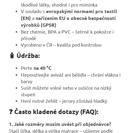
škodlivé látky, vhodné i pro miminka
V souladu s
evropskými normami pro textil
(EN)
a
nařízením EU o obecné bezpečnosti
výrobků (GPSR)
Bez chemie, BPA a PVC – šetrné k pokožce i
přírodě
Vyrobeno v ČR – kvalita pod kontrolou
🧴 Údržba:
Perte
na 40 °C
Nepoužívejte aviváž ani bělidla – chrání vlákna i
barvy
Sušit můžete volně nebo v sušičce na nízký
stupeň
Není nutné žehlit – jersey zůstává hladký
❓ Často kladené dotazy (FAQ):
1. Jaké rozměry musím uvést při objednávce?
Stačí šířka, délka a výška matrace – ušijeme podle