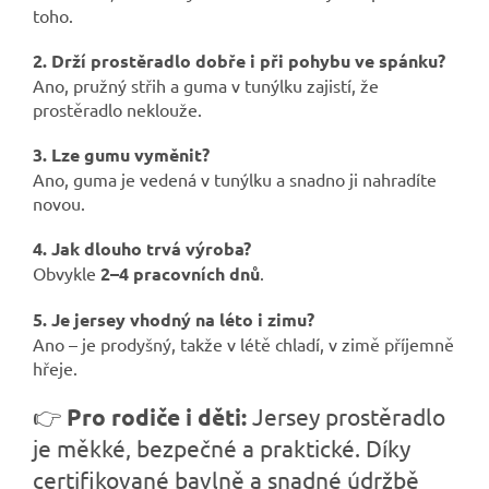
toho.
2. Drží prostěradlo dobře i při pohybu ve spánku?
Ano, pružný střih a guma v tunýlku zajistí, že
prostěradlo neklouže.
3. Lze gumu vyměnit?
Ano, guma je vedená v tunýlku a snadno ji nahradíte
novou.
4. Jak dlouho trvá výroba?
Obvykle
2–4 pracovních dnů
.
5. Je jersey vhodný na léto i zimu?
Ano – je prodyšný, takže v létě chladí, v zimě příjemně
hřeje.
👉
Pro rodiče i děti:
Jersey prostěradlo
je měkké, bezpečné a praktické. Díky
certifikované bavlně a snadné údržbě