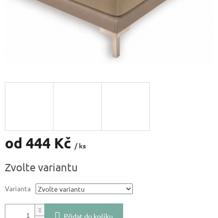
od
444 Kč
/ ks
Měrná
Zvolte variantu
cena:
Varianta
Přidat do košíku