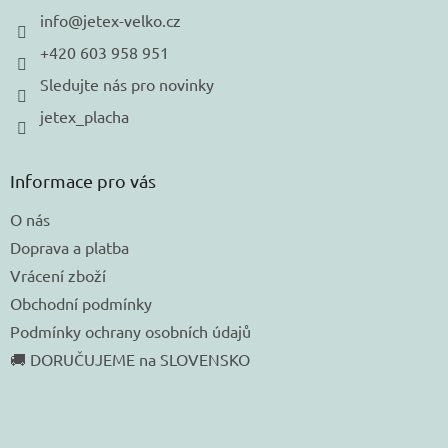
í
info
@
jetex-velko.cz
+420 603 958 951
Sledujte nás pro novinky
jetex_placha
Informace pro vás
O nás
Doprava a platba
Vrácení zboží
Obchodní podmínky
Podmínky ochrany osobních údajů
🚚 DORUČUJEME na SLOVENSKO