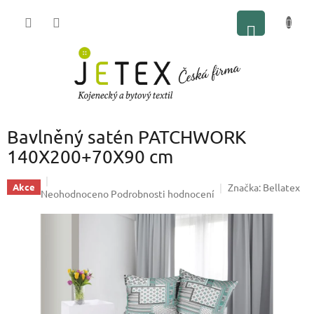
Přejít
NÁKUP
na
obsah
KOŠÍK
Bavlněný satén PATCHWORK
140X200+70X90 cm
Značka:
Bellatex
Akce
Průměrné
Neohodnoceno
Podrobnosti hodnocení
hodnocení
produktu
je
0,0
z
5
hvězdiček.