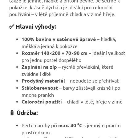
takže je jemné, hladké a přitom pevné. Je šetrné k
pokožce, krásně dýchá a je ideální pro celoroční
používání – v létě příjemně chladí a v zimě hřeje.
✅ Hlavní výhody:
100% bavlna v saténové úpravě
– hladká,
měkká a jemná k pokožce
Rozměr 140×200 + 70×90 cm
– ideální velikost
pro jednu postel dospělého
Zapínání na zip
– rychlé převlékání, které
zvládne i dítě
Prodyšný materiál
– nebudete se přehřívat
Stálobarevnost
– barvy zůstávají krásné i po
mnoha praních
Celoroční použití
– chladí v létě, hřeje v zimě
🧴 Údržba:
Perte naruby při
max. 40 °C
s jemným pracím
prostředkem.