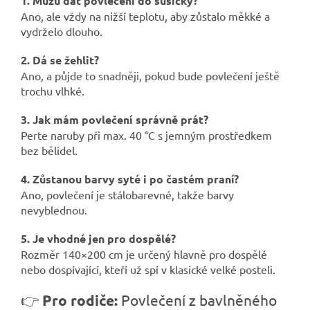
1. Můžu dát povlečení do sušičky?
Ano, ale vždy na nižší teplotu, aby zůstalo měkké a
vydrželo dlouho.
2. Dá se žehlit?
Ano, a půjde to snadněji, pokud bude povlečení ještě
trochu vlhké.
3. Jak mám povlečení správně prát?
Perte naruby při max. 40 °C s jemným prostředkem
bez bělidel.
4. Zůstanou barvy syté i po častém praní?
Ano, povlečení je stálobarevné, takže barvy
nevyblednou.
5. Je vhodné jen pro dospělé?
Rozměr 140×200 cm je určený hlavně pro dospělé
nebo dospívající, kteří už spí v klasické velké posteli.
👉
Pro rodiče:
Povlečení z bavlněného