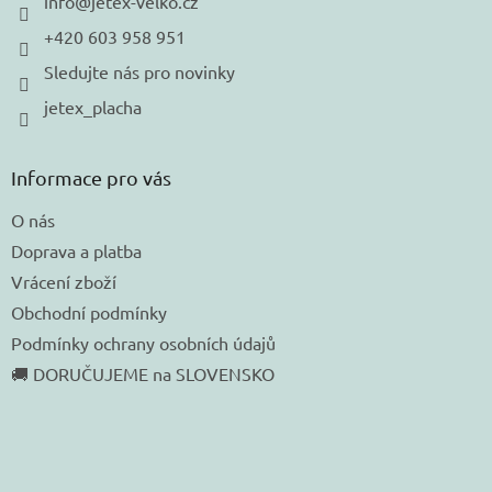
í
info
@
jetex-velko.cz
+420 603 958 951
Sledujte nás pro novinky
jetex_placha
Informace pro vás
O nás
Doprava a platba
Vrácení zboží
Obchodní podmínky
Podmínky ochrany osobních údajů
🚚 DORUČUJEME na SLOVENSKO