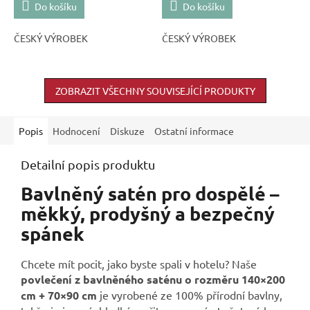
Do košíku
Do košíku
ČESKÝ VÝROBEK
ČESKÝ VÝROBEK
ZOBRAZIT VŠECHNY SOUVISEJÍCÍ PRODUKTY
Popis
Hodnocení
Diskuze
Ostatní informace
Detailní popis produktu
Bavlněný satén pro dospělé –
měkký, prodyšný a bezpečný
spánek
Chcete mít pocit, jako byste spali v hotelu? Naše
povlečení z bavlněného saténu o rozměru 140×200
cm + 70×90 cm
je vyrobené ze 100% přírodní bavlny,