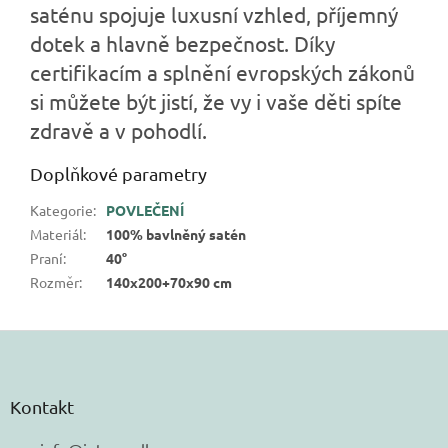
saténu spojuje luxusní vzhled, příjemný
dotek a hlavně bezpečnost. Díky
certifikacím a splnění evropských zákonů
si můžete být jistí, že vy i vaše děti spíte
zdravě a v pohodlí.
Doplňkové parametry
Kategorie
:
POVLEČENÍ
Materiál
:
100% bavlněný satén
Praní
:
40°
Rozměr
:
140x200+70x90 cm
Z
á
p
a
Kontakt
t