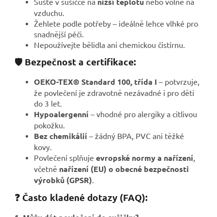
Sušte v sušičce na
nižší teplotu
nebo volně na
vzduchu.
Žehlete podle potřeby – ideálně lehce vlhké pro
snadnější péči.
Nepoužívejte bělidla ani chemickou čistírnu.
🛡️ Bezpečnost a certifikace:
OEKO-TEX® Standard 100, třída I
– potvrzuje,
že povlečení je zdravotně nezávadné i pro děti
do 3 let.
Hypoalergenní
– vhodné pro alergiky a citlivou
pokožku.
Bez chemikálií
– žádný BPA, PVC ani těžké
kovy.
Povlečení splňuje
evropské normy a nařízení
,
včetně
nařízení (EU) o obecné bezpečnosti
výrobků (GPSR)
.
❓ Často kladené dotazy (FAQ):