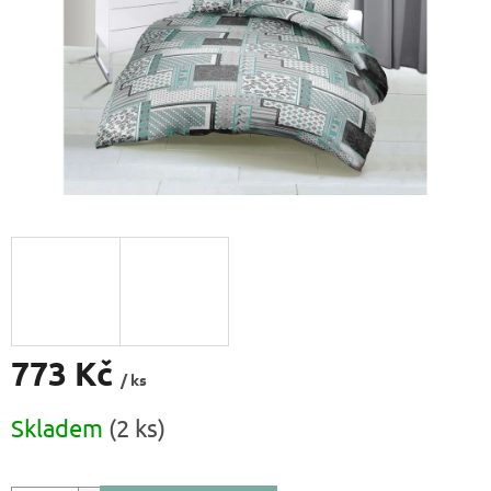
773 Kč
/ ks
Měrná
Skladem
(2 ks)
cena: