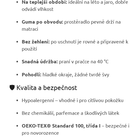
Na teplejší období:
ideální na léto a jaro, dobře
odvádí vlhkost
Guma po obvodu:
prostěradlo pevně drží na
matraci
Bez žehlení:
po uschnutí je rovné a připravené k
použití
Snadná údržba:
praní v pračce na 40 °C
Pohodlí:
hladké okraje, žádné tvrdé švy
🛡️ Kvalita a bezpečnost
Hypoalergenní – vhodné i pro citlivou pokožku
Bez chemikálií, parfemace a škodlivých látek
OEKO-TEX® Standard 100, třída I
– bezpečné i
pro novorozence