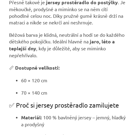
Přesně takové je
jersey prostěradlo do postýlky
. Je
měkoučké, prodyšné a miminko se na něm cítí
pohodlně celou noc. Díky pružné gumě krásně drží na
matraci a nikde se nekrčí ani neshrnuje.
Béžová barva je klidná, neutrální a hodí se do každého
dětského pokojíčku. Ideální hlavně na
jaro, léto a
teplejší dny
, kdy je důležité, aby se miminko
nepřehřívalo.
📏
Dostupné velikosti:
60 × 120 cm
70 × 140 cm
✅ Proč si jersey prostěradlo zamilujete
Materiál:
100 % bavlněný jersey – jemný, hladký
a prodyšný