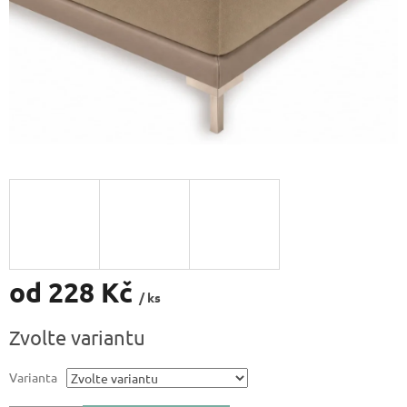
od
228 Kč
/ ks
Měrná
Zvolte variantu
cena:
Varianta