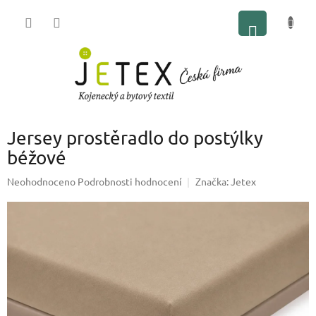
Přejít
NÁKUP
na
obsah
KOŠÍK
Jersey prostěradlo do postýlky
béžové
Průměrné
Neohodnoceno
Podrobnosti hodnocení
Značka:
Jetex
hodnocení
produktu
je
0,0
z
5
hvězdiček.