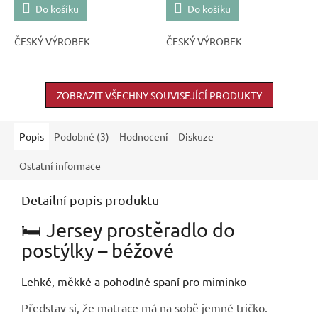
Do košíku
Do košíku
ČESKÝ VÝROBEK
ČESKÝ VÝROBEK
ZOBRAZIT VŠECHNY SOUVISEJÍCÍ PRODUKTY
Popis
Podobné (3)
Hodnocení
Diskuze
Ostatní informace
Detailní popis produktu
🛏️ Jersey prostěradlo do
postýlky – béžové
Lehké, měkké a pohodlné spaní pro miminko
Představ si, že matrace má na sobě jemné tričko.