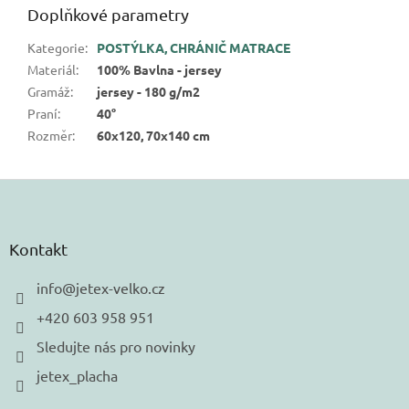
Doplňkové parametry
Kategorie
:
POSTÝLKA, CHRÁNIČ MATRACE
Materiál
:
100% Bavlna - jersey
Gramáž
:
jersey - 180 g/m2
Praní
:
40°
Rozměr
:
60x120, 70x140 cm
Z
á
p
a
Kontakt
t
í
info
@
jetex-velko.cz
+420 603 958 951
Sledujte nás pro novinky
jetex_placha