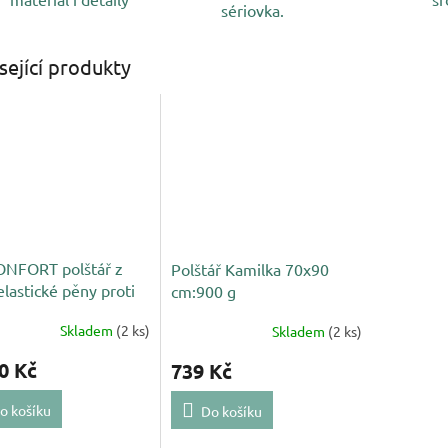
sériovka.
sející produkty
ONFORT polštář z
Polštář Kamilka 70x90
elastické pěny proti
cm:900 g
očům
Skladem
(2 ks)
Skladem
(2 ks)
0 Kč
739 Kč
o košíku
Do košíku