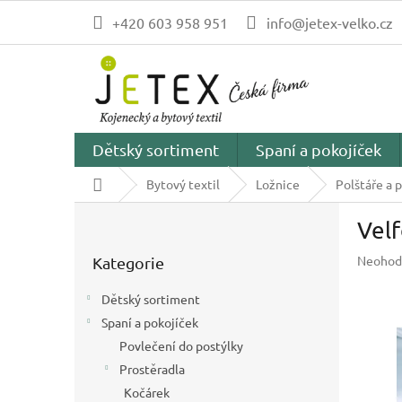
Přejít
+420 603 958 951
info@jetex-velko.cz
na
obsah
Dětský sortiment
Spaní a pokojíček
Domů
Bytový textil
Ložnice
Polštáře a p
P
Vel
o
Přeskočit
s
Průměr
Neohod
Kategorie
kategorie
t
hodnoc
r
produk
Dětský sortiment
a
je
Spaní a pokojíček
n
0,0
z
Povlečení do postýlky
n
5
í
Prostěradla
hvězdič
p
Kočárek