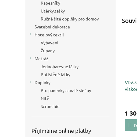
Kapesníky
Utěrky,tašky
Ručně šité doplňky pro domov
Souvi
Svatební dekorace
Hotelový textil
Vybavení
Župany
Metráž
Jednobarevné látky
Potištěné látky
VISC
Doplňky
visko
Pro panenky a malé slečny
rozt
Nitě
Scrunchie
1 30
D
Přijímáme online platby