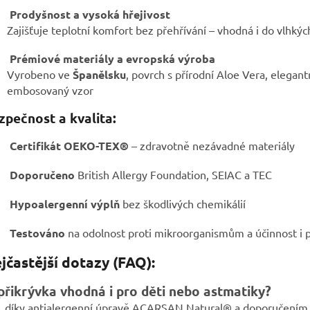
Prodyšnost a vysoká hřejivost
Zajišťuje teplotní komfort bez přehřívání – vhodná i do vlhkýc
Prémiové materiály a evropská výroba
Vyrobeno ve
Španělsku
, povrch s přírodní Aloe Vera, elegant
embosovaný vzor
zpečnost a kvalita:
Certifikát OEKO-TEX®
– zdravotně nezávadné materiály
Doporučeno
British Allergy Foundation, SEIAC a TEC
Hypoalergenní výplň
bez škodlivých chemikálií
Testováno
na odolnost proti mikroorganismům a účinnost i p
jčastější dotazy (FAQ):
přikrývka vhodná i pro děti nebo astmatiky?
, díky antialergenní úpravě ACARSAN Natural® a doporučením