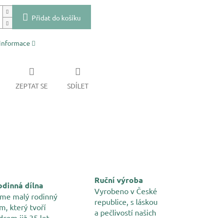
Přidat do košíku
 informace
ZEPTAT SE
SDÍLET
Ruční výroba
dinná dílna
Vyrobeno v České
me malý rodinný
republice, s láskou
m, který tvoří
a pečlivostí našich
dcem již 35 let