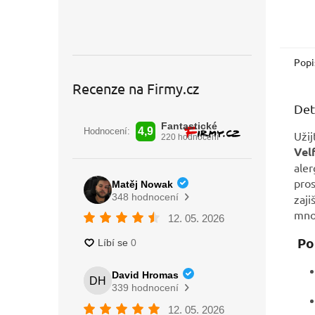
Popi
Recenze na Firmy.cz
Det
Užij
Vel
aler
pros
zaji
mno
Pop