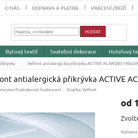
O NÁS
DOPRAVA A PLATBA
VRÁCENÍ ZBOŽÍ
HLEDAT
Bytový textil
Svatební dekorace
Hotelový te
řikrývky
Velfont antialergická přikrývka ACTIVE ACARSAN 140x20
font antialergická přikrývka ACTIVE
né
noceno
Podrobnosti hodnocení
Značka:
Velfont
ení
od
tu
Měrná
Zvolt
cena:
ek.
Varianta