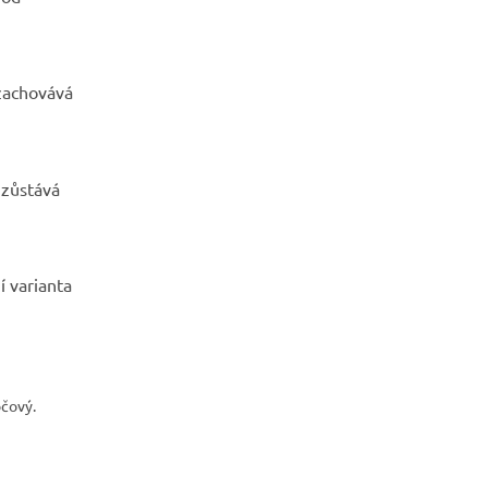
 zachovává
 zůstává
í varianta
očový.