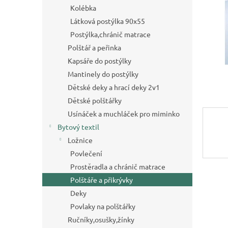
a
Kolébka
n
Látková postýlka 90x55
e
Postýlka,chránič matrace
l
Polštář a peřinka
Kapsáře do postýlky
Mantinely do postýlky
Dětské deky a hrací deky 2v1
Dětské polštářky
Usínáček a muchláček pro miminko
Bytový textil
Ložnice
Povlečení
Prostěradla a chránič matrace
Polštáře a přikrývky
Deky
Povlaky na polštářky
Ručníky,osušky,žínky