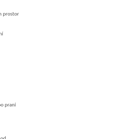
h prostor
ní
o praní
 od