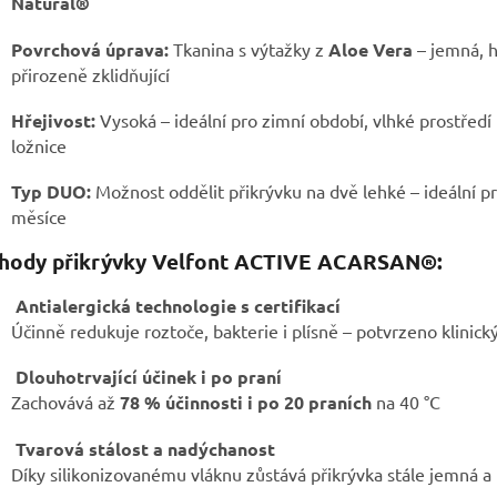
Natural®
Povrchová úprava:
Tkanina s výtažky z
Aloe Vera
– jemná, 
přirozeně zklidňující
Hřejivost:
Vysoká – ideální pro zimní období, vlhké prostředí 
ložnice
Typ DUO:
Možnost oddělit přikrývku na dvě lehké – ideální pr
měsíce
hody přikrývky Velfont ACTIVE ACARSAN®:
Antialergická technologie s certifikací
Účinně redukuje roztoče, bakterie i plísně – potvrzeno klinick
Dlouhotrvající účinek i po praní
Zachovává až
78 % účinnosti i po 20 praních
na 40 °C
Tvarová stálost a nadýchanost
Díky silikonizovanému vláknu zůstává přikrývka stále jemná a