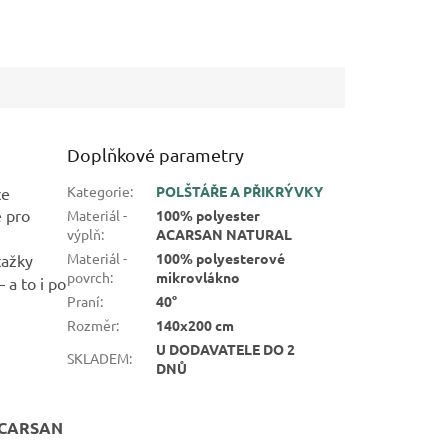
Doplňkové parametry
Kategorie
:
POLŠTÁŘE A PŘIKRÝVKY
ce
ě pro
Materiál -
100% polyester
výplň
:
ACARSAN NATURAL
Materiál -
100% polyesterové
tažky
povrch
:
mikrovlákno
 a to i po
Praní
:
40°
Rozměr
:
140x200 cm
U DODAVATELE DO 2
SKLADEM
:
DNŮ
CARSAN