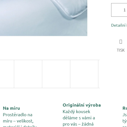
Detailní
TISK
Originální výroba
Na míru
Ro
Každý kousek
Prostěradlo na
Js
děláme s vámi a
míru – velikost,
tý
pro vás – žádná
materiál i detaily
sr