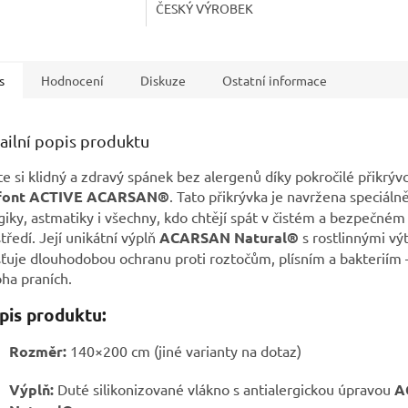
ČESKÝ VÝROBEK
s
Hodnocení
Diskuze
Ostatní informace
ailní popis produktu
te si klidný a zdravý spánek bez alergenů díky pokročilé přikrýv
font ACTIVE ACARSAN®
. Tato přikrývka je navržena speciáln
giky, astmatiky i všechny, kdo chtějí spát v čistém a bezpečném
tředí. Její unikátní výplň
ACARSAN Natural®
s rostlinnými vý
šťuje dlouhodobou ochranu proti roztočům, plísním a bakteriím –
ha praních.
is produktu:
Rozměr:
140×200 cm (jiné varianty na dotaz)
Výplň:
Duté silikonizované vlákno s antialergickou úpravou
A