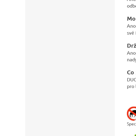
odbo
Moh
Ano 
své 
Drž
Ano,
nad
Co
DUO 
pro 
Spec