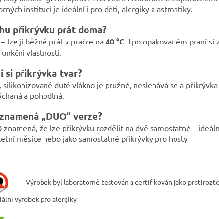
rných institucí je ideální i pro děti, alergiky a astmatiky.
u přikrývku prát doma?
– lze ji běžně prát v pračce na
40 °C
. I po opakovaném praní si
funkční vlastnosti.
í si přikrývka tvar?
 silikonizované duté vlákno je pružné, neslehává se a přikrývka
ýchaná a pohodlná.
 znamená „DUO“ verze?
znamená, že lze přikrývku rozdělit na dvě samostatné – ideáln
letní měsíce nebo jako samostatné přikrývky pro hosty
Výrobek byl laboratorně testován a certifikován jako protirozt
iální výrobek pro alergiky