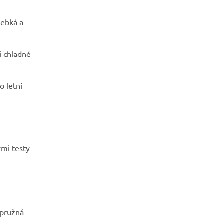
hebká a
i chladné
o letní
ými testy
 pružná