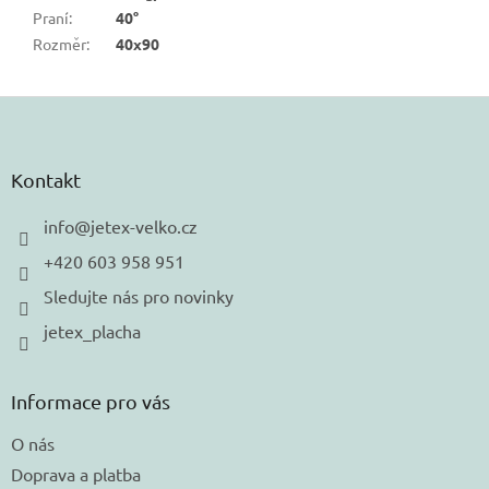
Praní
:
40°
Rozměr
:
40x90
Z
á
p
a
Kontakt
t
í
info
@
jetex-velko.cz
+420 603 958 951
Sledujte nás pro novinky
jetex_placha
Informace pro vás
O nás
Doprava a platba