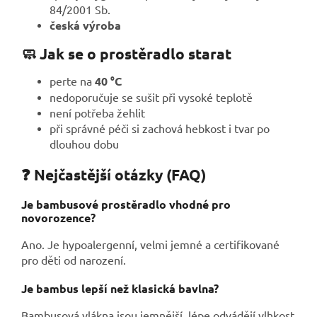
84/2001 Sb.
česká výroba
🧼 Jak se o prostěradlo starat
perte na
40 °C
nedoporučuje se sušit při vysoké teplotě
není potřeba žehlit
při správné péči si zachová hebkost i tvar po
dlouhou dobu
❓ Nejčastější otázky (FAQ)
Je bambusové prostěradlo vhodné pro
novorozence?
Ano. Je hypoalergenní, velmi jemné a certifikované
pro děti od narození.
Je bambus lepší než klasická bavlna?
Bambusová vlákna jsou jemnější, lépe odvádějí vlhkost