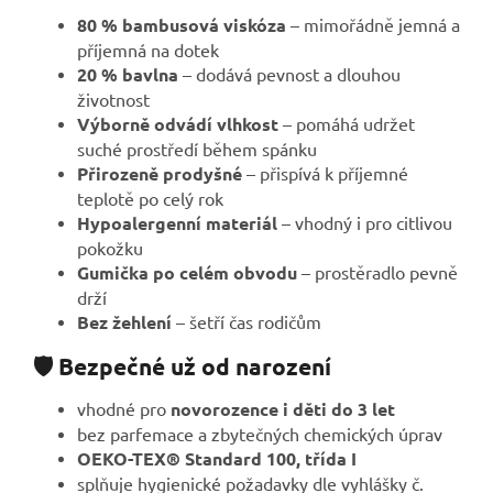
80 % bambusová viskóza
– mimořádně jemná a
příjemná na dotek
20 % bavlna
– dodává pevnost a dlouhou
životnost
Výborně odvádí vlhkost
– pomáhá udržet
suché prostředí během spánku
Přirozeně prodyšné
– přispívá k příjemné
teplotě po celý rok
Hypoalergenní materiál
– vhodný i pro citlivou
pokožku
Gumička po celém obvodu
– prostěradlo pevně
drží
Bez žehlení
– šetří čas rodičům
🛡️ Bezpečné už od narození
vhodné pro
novorozence i děti do 3 let
bez parfemace a zbytečných chemických úprav
OEKO-TEX® Standard 100, třída I
splňuje hygienické požadavky dle vyhlášky č.