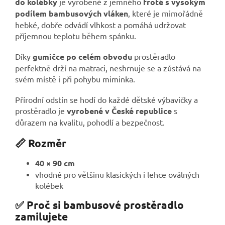
do kolébky
je vyrobené z jemného
froté s vysokým
podílem bambusových vláken
, které je mimořádně
hebké, dobře odvádí vlhkost a pomáhá udržovat
příjemnou teplotu během spánku.
Díky
gumičce po celém obvodu
prostěradlo
perfektně drží na matraci, neshrnuje se a zůstává na
svém místě i při pohybu miminka.
Přírodní odstín se hodí do každé dětské výbavičky a
prostěradlo je
vyrobené v České republice
s
důrazem na kvalitu, pohodlí a bezpečnost.
📏 Rozměr
40 × 90 cm
vhodné pro většinu klasických i lehce oválných
kolébek
✅ Proč si bambusové prostěradlo
zamilujete