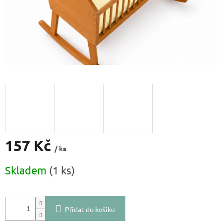
157 Kč
/ ks
Měrná
Skladem
(1 ks)
cena:
Přidat do košíku