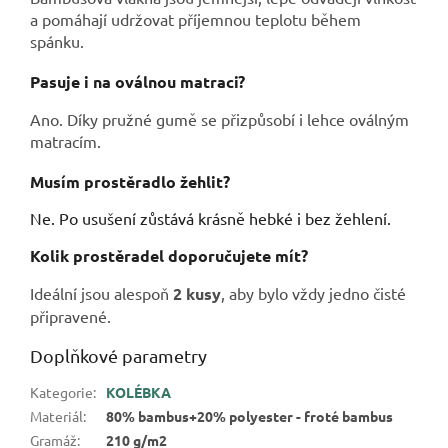
a pomáhají udržovat příjemnou teplotu během
spánku.
Pasuje i na oválnou matraci?
Ano. Díky pružné gumě se přizpůsobí i lehce oválným
matracím.
Musím prostěradlo žehlit?
Ne. Po usušení zůstává krásně hebké i bez žehlení.
Kolik prostěradel doporučujete mít?
Ideální jsou alespoň
2 kusy
, aby bylo vždy jedno čisté
připravené.
Doplňkové parametry
Kategorie
:
KOLÉBKA
Materiál
:
80% bambus+20% polyester - froté bambus
Gramáž
:
210 g/m2