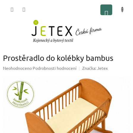
Přejít
NÁKUP
na
obsah
KOŠÍK
Prostěradlo do kolébky bambus
Průměrné
Neohodnoceno
Podrobnosti hodnocení
Značka:
Jetex
hodnocení
produktu
je
0,0
z
5
hvězdiček.