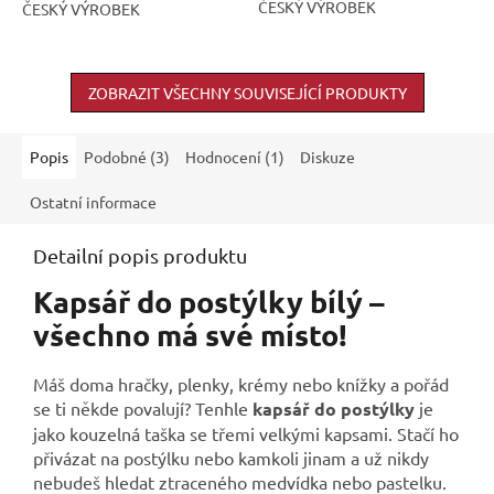
ČESKÝ VÝROBEK
ČESKÝ VÝROBEK
ZOBRAZIT VŠECHNY SOUVISEJÍCÍ PRODUKTY
Popis
Podobné (3)
Hodnocení (1)
Diskuze
Ostatní informace
Detailní popis produktu
Kapsář do postýlky bílý –
všechno má své místo!
Máš doma hračky, plenky, krémy nebo knížky a pořád
se ti někde povalují? Tenhle
kapsář do postýlky
je
jako kouzelná taška se třemi velkými kapsami. Stačí ho
přivázat na postýlku nebo kamkoli jinam a už nikdy
nebudeš hledat ztraceného medvídka nebo pastelku.