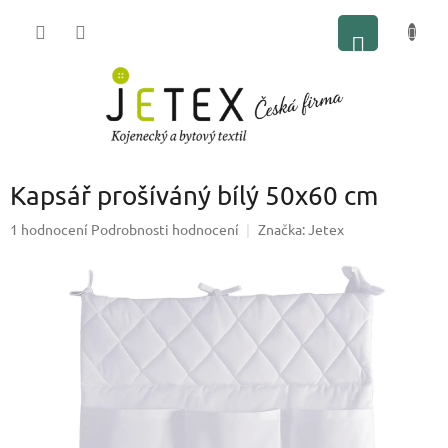
Přejít
NÁKUP
na
obsah
KOŠÍK
Kapsář prošíváný bílý 50x60 cm
Průměrné
1 hodnocení
Podrobnosti hodnocení
Značka:
Jetex
hodnocení
produktu
je
5,0
z
5
hvězdiček.