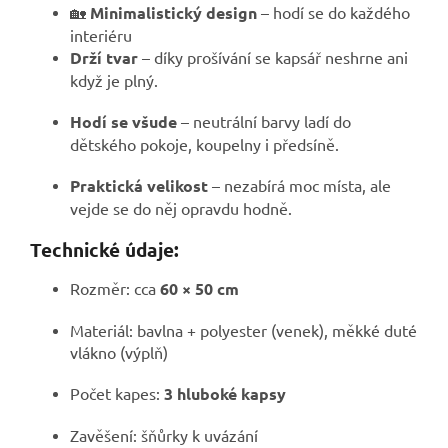
🏡
Minimalistický design
– hodí se do každého
interiéru
Drží tvar
– díky prošívání se kapsář neshrne ani
když je plný.
Hodí se všude
– neutrální barvy ladí do
dětského pokoje, koupelny i předsíně.
Praktická velikost
– nezabírá moc místa, ale
vejde se do něj opravdu hodně.
Technické údaje:
Rozměr: cca
60 × 50 cm
Materiál: bavlna + polyester (venek), měkké duté
vlákno (výplň)
Počet kapes:
3 hluboké kapsy
Zavěšení: šňůrky k uvázání