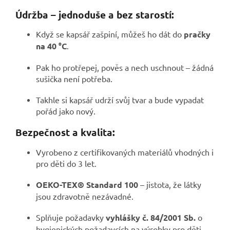
Údržba – jednoduše a bez starostí:
Když se kapsář zašpiní, můžeš ho dát do
pračky
na 40 °C
.
Pak ho protřepej, pověs a nech uschnout – žádná
sušička není potřeba.
Takhle si kapsář udrží svůj tvar a bude vypadat
pořád jako nový.
Bezpečnost a kvalita:
Vyrobeno z certifikovaných materiálů vhodných i
pro děti do 3 let.
OEKO-TEX® Standard 100
– jistota, že látky
jsou zdravotně nezávadné.
Splňuje požadavky
vyhlášky č. 84/2001 Sb.
o
hygienických požadavcích na výrobky pro děti.