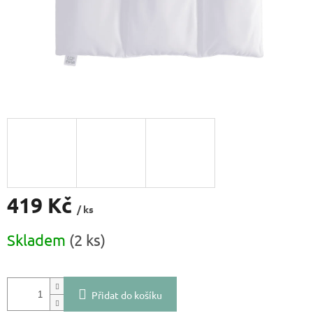
419 Kč
/ ks
Měrná
Skladem
(2 ks)
cena:
Přidat do košíku