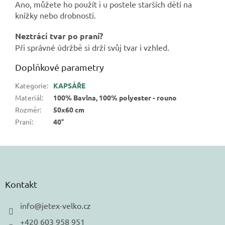
Ano, můžete ho použít i u postele starších dětí na
knížky nebo drobnosti.
Neztrácí tvar po praní?
Při správné údržbě si drží svůj tvar i vzhled.
Doplňkové parametry
Kategorie
:
KAPSÁŘE
Materiál
:
100% Bavlna, 100% polyester - rouno
Rozměr
:
50x60 cm
Praní
:
40°
Z
á
p
a
Kontakt
t
í
info
@
jetex-velko.cz
+420 603 958 951