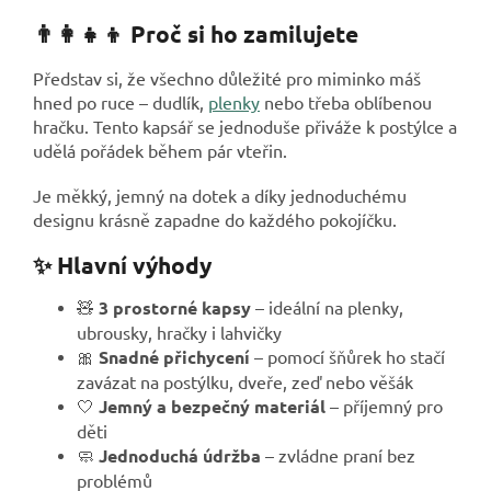
👨‍👩‍👧‍👦 Proč si ho zamilujete
Představ si, že všechno důležité pro miminko máš
hned po ruce – dudlík,
plenky
nebo třeba oblíbenou
hračku. Tento kapsář se jednoduše přiváže k postýlce a
udělá pořádek během pár vteřin.
Je měkký, jemný na dotek a díky jednoduchému
designu krásně zapadne do každého pokojíčku.
✨ Hlavní výhody
🧸
3 prostorné kapsy
– ideální na plenky,
ubrousky, hračky i lahvičky
🎀
Snadné přichycení
– pomocí šňůrek ho stačí
zavázat na postýlku, dveře, zeď nebo věšák
🤍
Jemný a bezpečný materiál
– příjemný pro
děti
🧼
Jednoduchá údržba
– zvládne praní bez
problémů