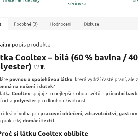
sériovka.
s
Podobné (3)
Hodnocení
Diskuze
ailní popis produktu
tka Cooltex – bílá (60 % bavlna / 4
lyester)
🤍🧵
dáte
pevnou a spolehlivou látku
, která vydrží časté praní, ale
jemná na nošení i dotek
?
 látka
Cooltex
spojuje to nejlepší z obou světů –
přírodní bavl
fort a
polyester
pro dlouhou životnost.
o ideální volba pro
pracovní oblečení, zdravotnictví, gastro
o praktický
domácí textil
.
roč si látku Cooltex oblíbíte