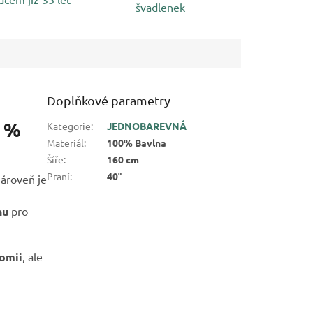
švadlenek
Doplňkové parametry
0 %
Kategorie
:
JEDNOBAREVNÁ
Materiál
:
100% Bavlna
Šíře
:
160 cm
Praní
:
40°
 zároveň je
nu
pro
nomii
, ale