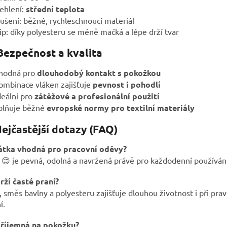
ehlení:
střední teplota
Sušení: běžné, rychleschnoucí materiál
ip: díky polyesteru se méně mačká a lépe drží tvar
 Bezpečnost a kvalita
vhodná pro
dlouhodobý kontakt s pokožkou
ombinace vláken zajišťuje
pevnost i pohodlí
deální pro
zátěžové a profesionální použití
splňuje běžné
evropské normy pro textilní materiály
Nejčastější dotazy (FAQ)
látka vhodná pro pracovní oděvy?
😊 je pevná, odolná a navržená právě pro každodenní používání
rží časté praní?
 směs bavlny a polyesteru zajišťuje dlouhou životnost i při pra
í.
příjemná na pokožku?