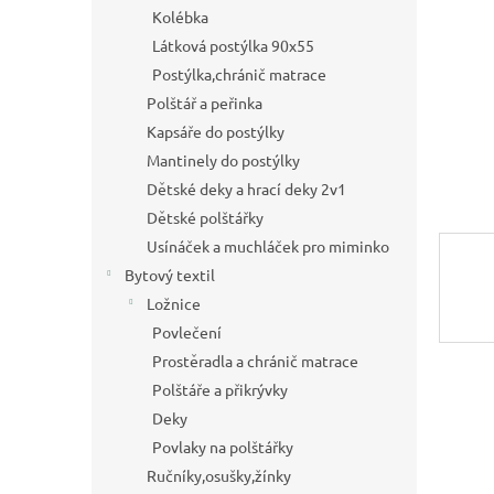
a
Kolébka
n
Látková postýlka 90x55
e
Postýlka,chránič matrace
l
Polštář a peřinka
Kapsáře do postýlky
Mantinely do postýlky
Dětské deky a hrací deky 2v1
Dětské polštářky
Usínáček a muchláček pro miminko
Bytový textil
Ložnice
Povlečení
Prostěradla a chránič matrace
Polštáře a přikrývky
Deky
Povlaky na polštářky
Ručníky,osušky,žínky