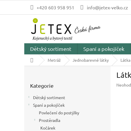
Přejít
+420 603 958 951
info@jetex-velko.cz
na
obsah
Dětský sortiment
Spaní a pokojíček
Domů
Metráž
Jednobarevné látky
Látka
P
Lát
o
Přeskočit
s
Průměr
Neohod
Kategorie
kategorie
t
hodnoc
r
produk
Dětský sortiment
a
je
Spaní a pokojíček
n
0,0
z
Povlečení do postýlky
n
5
í
Prostěradla
hvězdič
p
Kočárek