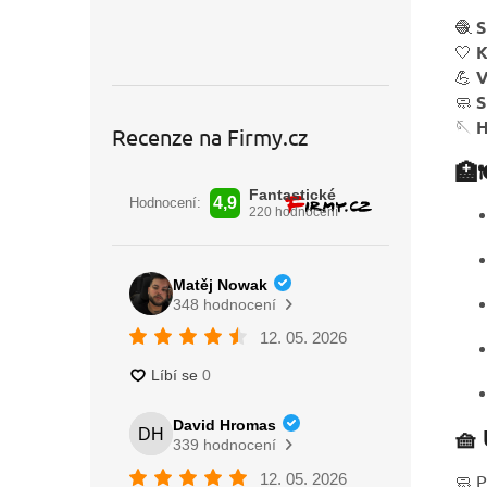
🧶
S
🤍
K
💪
V
🧼
S
🪡
H
Recenze na Firmy.cz
🏥
🧺
🧼 P