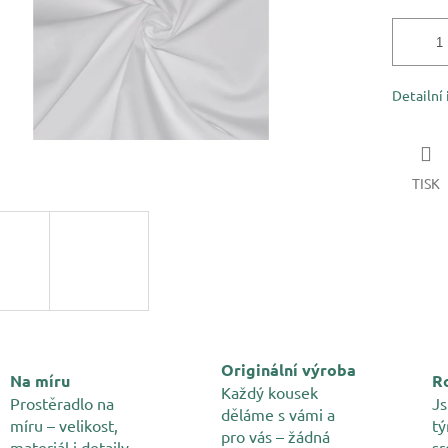
Detailní
TISK
Originální výroba
Na míru
Ro
Každý kousek
Prostěradlo na
Js
děláme s vámi a
míru – velikost,
tý
pro vás – žádná
materiál i detaily
sr