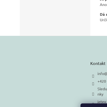
Ano 
Dá 
Urči
Z
á
p
a
t
Kontakt
í
info
+420
Sledu
nky
jetex