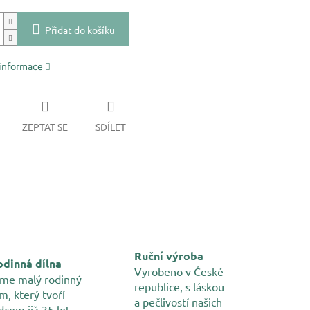
Přidat do košíku
 informace
ZEPTAT SE
SDÍLET
Ruční výroba
dinná dílna
Vyrobeno v České
me malý rodinný
republice, s láskou
m, který tvoří
a pečlivostí našich
dcem již 35 let