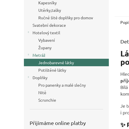
Kapesníky
Utěrky,tašky
Ručně šité doplňky pro domov
Popi
Svatební dekorace
Hotelový textil
Vybavení
Det
Župany
Lá
Metráž
po
Jednobarevné látky
Potištěné látky
Hle
Doplňky
pří
Pro panenky a malé slečny
Bílá
Nitě
kom
Scrunchie
Je t
i pr
Přijímáme online platby
✨ P