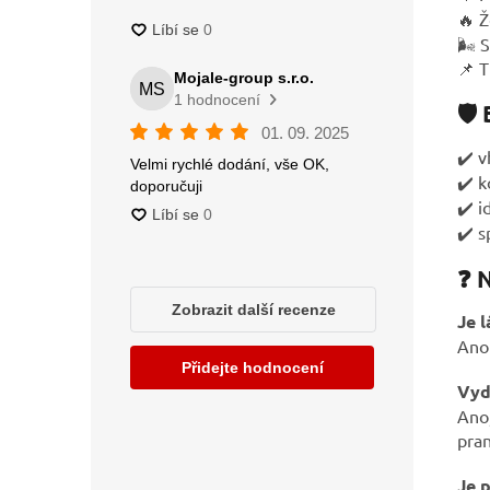
🔥 Ž
🌬️ 
📌 T
🛡️
✔️ 
✔️ k
✔️ i
✔️ 
❓ 
Je 
Ano 
Vyd
Ano,
pran
Je 