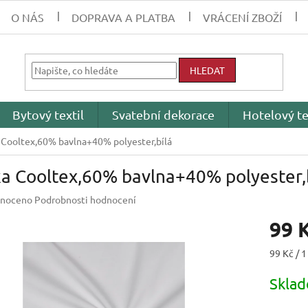
O NÁS
DOPRAVA A PLATBA
VRÁCENÍ ZBOŽÍ
HLEDAT
Bytový textil
Svatební dekorace
Hotelový te
 Cooltex,60% bavlna+40% polyester,bílá
ka Cooltex,60% bavlna+40% polyester,
né
noceno
Podrobnosti hodnocení
ení
99 
tu
Měrná
99 Kč / 1
cena:
Skla
ek.