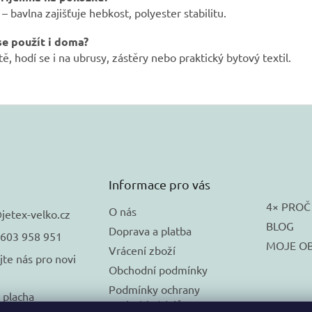
– bavlna zajišťuje hebkost, polyester stabilitu.
se použít i doma?
tě, hodí se i na ubrusy, zástěry nebo praktický bytový textil.
Informace pro vás
4× PROČ
O nás
@
jetex-velko.cz
BLOG
Doprava a platba
 603 958 951
MOJE O
Vrácení zboží
jte nás pro novi
Obchodní podmínky
Podmínky ochrany
_placha
osobních údajů