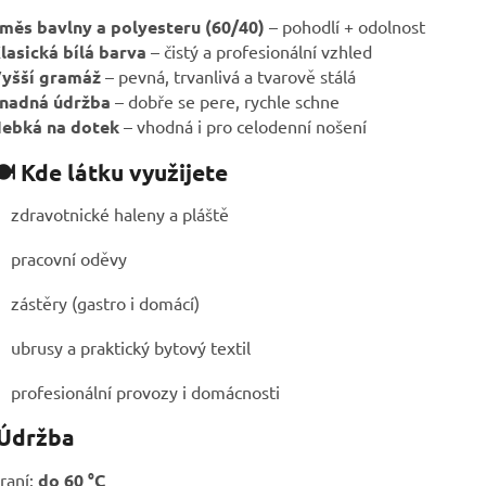
měs bavlny a polyesteru (60/40)
– pohodlí + odolnost
lasická bílá barva
– čistý a profesionální vzhled
yšší gramáž
– pevná, trvanlivá a tvarově stálá
nadná údržba
– dobře se pere, rychle schne
ebká na dotek
– vhodná i pro celodenní nošení
️ Kde látku využijete
zdravotnické haleny a pláště
pracovní oděvy
zástěry (gastro i domácí)
ubrusy a praktický bytový textil
profesionální provozy i domácnosti
 Údržba
raní:
do 60 °C