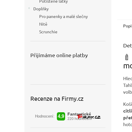
Potištěné látky
Doplňky
Pro panenky a malé slečny
Nitě
Popi
Scrunchie
Det
Přijímáme online platby
🍼
mo
Hle
Tah
volb
Recenze na Firmy.cz
Koši
cit
pře
hot