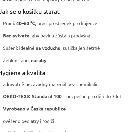
Jak se o košilku starat
Praní:
40–60 °C
, prací prostředek pro kojence
Bez aviváže
, aby bavlna zůstala prodyšná
Sušení: ideálně
na vzduchu
, sušička jen šetrně
Žehlení: ano,
naruby
ygiena a kvalita
zdravotně nezávadný materiál bez chemikálií
OEKO-TEX® Standard 100
– bezpečné pro děti do 3 let
Vyrobeno v České republice
ověřeno pediatry i rodiči