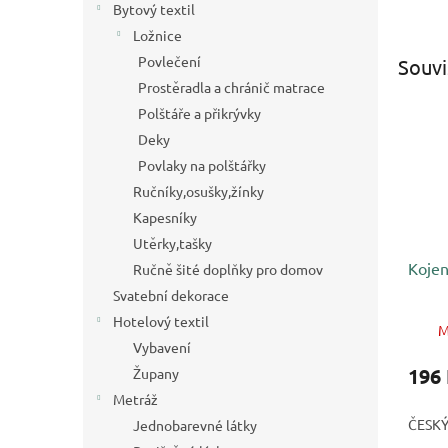
Bytový textil
Ložnice
Povlečení
Souvi
Prostěradla a chránič matrace
Polštáře a přikrývky
Deky
Povlaky na polštářky
Ručníky,osušky,žínky
Kapesníky
Utěrky,tašky
Koje
Ručně šité doplňky pro domov
Svatební dekorace
Hotelový textil
M
Vybavení
196
Župany
Metráž
ČESK
Jednobarevné látky