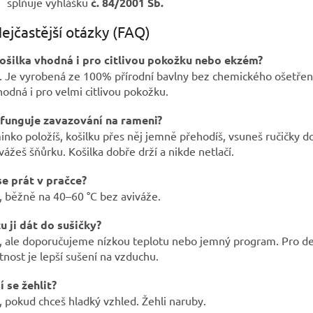
splňuje vyhlášku
č. 84/2001 Sb.
ejčastější otázky (FAQ)
košilka vhodná i pro citlivou pokožku nebo ekzém?
 Je vyrobená ze 100% přírodní bavlny bez chemického ošetření
hodná i pro velmi citlivou pokožku.
 funguje zavazování na rameni?
nko položíš, košilku přes něj jemně přehodíš, vsuneš ručičky d
vážeš šňůrku. Košilka dobře drží a nikde netlačí.
se prát v pračce?
 běžně na 40–60 °C bez aviváže.
u ji dát do sušičky?
 ale doporučujeme nízkou teplotu nebo jemný program. Pro de
tnost je lepší sušení na vzduchu.
 se žehlit?
 pokud chceš hladký vzhled. Žehli naruby.