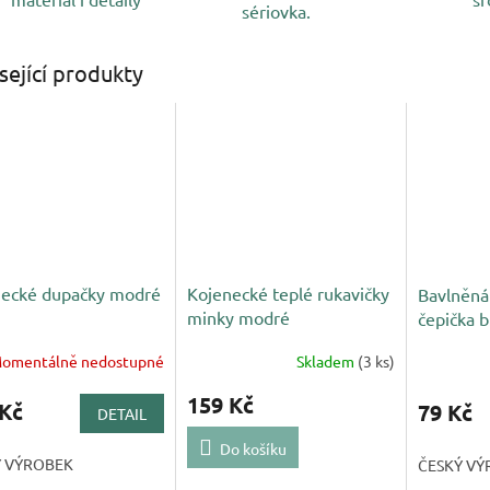
sériovka.
sející produkty
necké dupačky modré
Kojenecké teplé rukavičky
Bavlněná
minky modré
čepička b
omentálně nedostupné
Skladem
(3 ks)
159 Kč
 Kč
79 Kč
DETAIL
Do košíku
Ý VÝROBEK
ČESKÝ VÝ