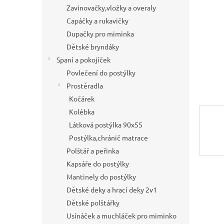
a
Zavinovačky,vložky a overaly
n
Capáčky a rukavičky
e
Dupačky pro miminka
l
Dětské bryndáky
Spaní a pokojíček
Povlečení do postýlky
Prostěradla
Kočárek
Kolébka
Látková postýlka 90x55
Postýlka,chránič matrace
Polštář a peřinka
Kapsáře do postýlky
Mantinely do postýlky
Dětské deky a hrací deky 2v1
Dětské polštářky
Usínáček a muchláček pro miminko