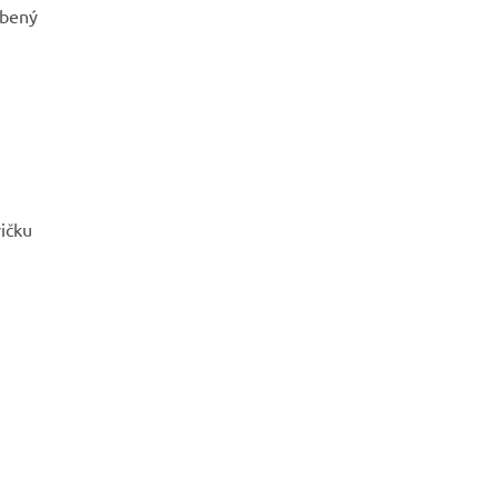
íbený
ičku