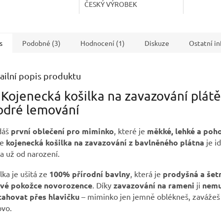
ČESKÝ VÝROBEK
s
Podobné (3)
Hodnocení (1)
Diskuze
Ostatní i
ailní popis produktu
 Kojenecká košilka na zavazování plát
dré lemování
dáš
první oblečení pro miminko
, které je
měkké, lehké a poh
le
kojenecká košilka na zavazování z bavlněného plátna
je id
a už od narození.
lka je ušitá ze
100% přírodní bavlny
, která je
prodyšná a šet
livé pokožce novorozence
. Díky
zavazování na rameni
ji
nemu
tahovat přes hlavičku
– miminko jen jemně oblékneš, zavážeš
ovo.