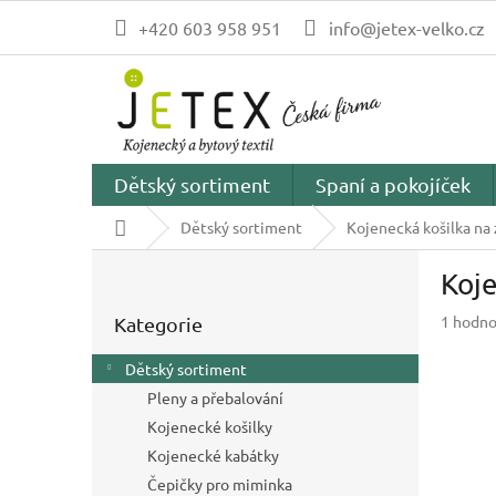
Přejít
+420 603 958 951
info@jetex-velko.cz
na
obsah
Dětský sortiment
Spaní a pokojíček
Domů
Dětský sortiment
Kojenecká košilka na
P
Koje
o
Přeskočit
s
Průměr
1 hodno
Kategorie
kategorie
t
hodnoc
r
produk
Dětský sortiment
a
je
Pleny a přebalování
n
5,0
z
Kojenecké košilky
n
5
í
Kojenecké kabátky
hvězdič
p
Čepičky pro miminka