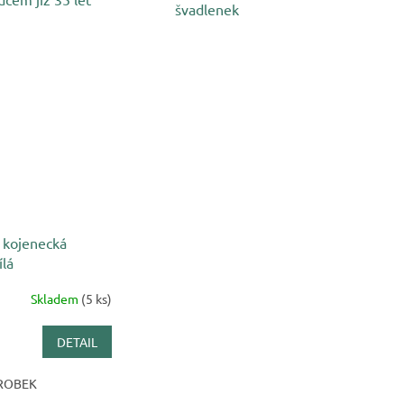
švadlenek
 kojenecká
ílá
Skladem
(5 ks)
DETAIL
ROBEK