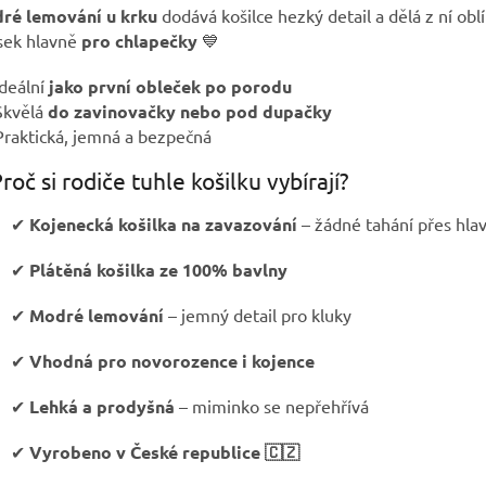
ré lemování u krku
dodává košilce hezký detail a dělá z ní obl
sek hlavně
pro chlapečky
💙
deální
jako první obleček po porodu
Skvělá
do zavinovačky nebo pod dupačky
raktická, jemná a bezpečná
roč si rodiče tuhle košilku vybírají?
✔
Kojenecká košilka na zavazování
– žádné tahání přes hlav
✔
Plátěná košilka ze 100% bavlny
✔
Modré lemování
– jemný detail pro kluky
✔
Vhodná pro novorozence i kojence
✔
Lehká a prodyšná
– miminko se nepřehřívá
✔
Vyrobeno v České republice 🇨🇿