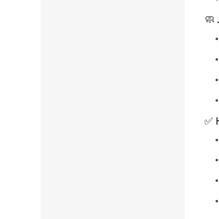
🧼 
✅ H