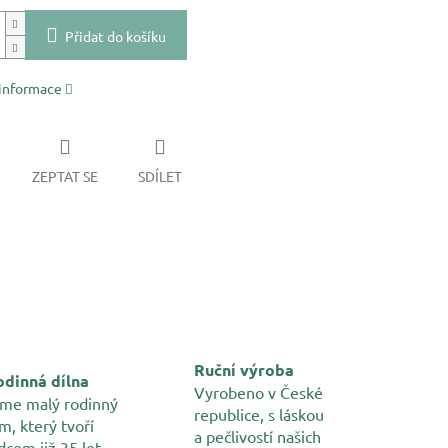
Přidat do košíku
 informace
ZEPTAT SE
SDÍLET
Ruční výroba
dinná dílna
Vyrobeno v České
me malý rodinný
republice, s láskou
m, který tvoří
a pečlivostí našich
dcem již 35 let