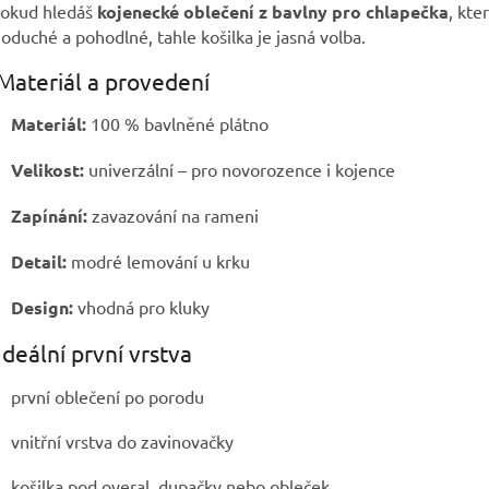
Pokud hledáš
kojenecké oblečení z bavlny pro chlapečka
, kte
oduché a pohodlné, tahle košilka je jasná volba.
Materiál a provedení
Materiál:
100 % bavlněné plátno
Velikost:
univerzální – pro novorozence i kojence
Zapínání:
zavazování na rameni
Detail:
modré lemování u krku
Design:
vhodná pro kluky
Ideální první vrstva
první oblečení po porodu
vnitřní vrstva do zavinovačky
košilka pod overal, dupačky nebo obleček