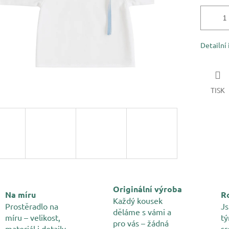
Detailní
TISK
Originální výroba
Na míru
Ro
Každý kousek
Prostěradlo na
Js
děláme s vámi a
míru – velikost,
tý
pro vás – žádná
materiál i detaily
sr