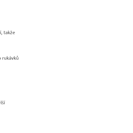
, takže
o rukávků
lší