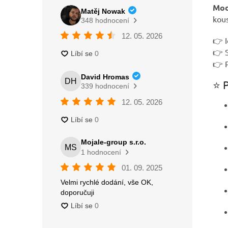
Mod
kou
👉 I
👉 
👉 P
⭐ P