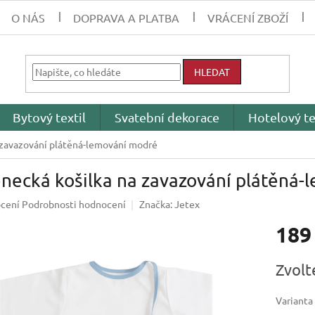
O NÁS
DOPRAVA A PLATBA
VRÁCENÍ ZBOŽÍ
HLEDAT
Bytový textil
Svatební dekorace
Hotelový te
 zavazování plátěná-lemování modré
necká košilka na zavazování plátěná
né
cení
Podrobnosti hodnocení
Značka:
Jetex
ení
189
tu
Měrná
Zvolt
cena:
ek.
Varianta