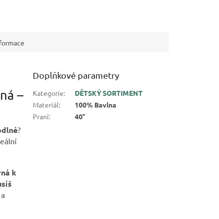
nformace
Doplňkové parametry
ěná –
Kategorie
:
DĚTSKÝ SORTIMENT
Materiál
:
100% Bavlna
Praní
:
40°
odlné
?
eální
rná k
síš
 a