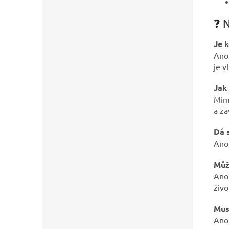
❓ N
Je 
Ano.
je v
Jak
Mimi
a za
Dá 
Ano,
Můž
Ano,
živo
Musí
Ano,