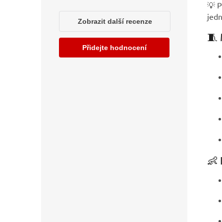
💡 
jedn
🧵 
👶 