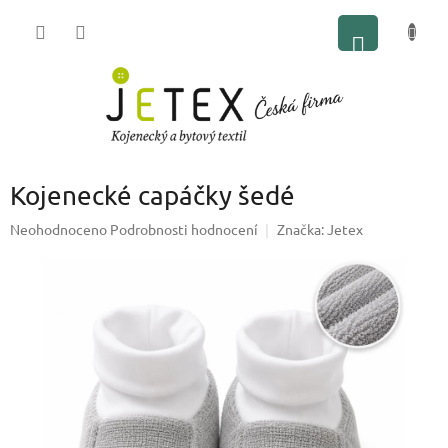
Přejít
NÁKUP
na
obsah
KOŠÍK
Kojenecké capáčky šedé
Průměrné
Neohodnoceno
Podrobnosti hodnocení
Značka:
Jetex
hodnocení
produktu
je
0,0
z
5
hvězdiček.