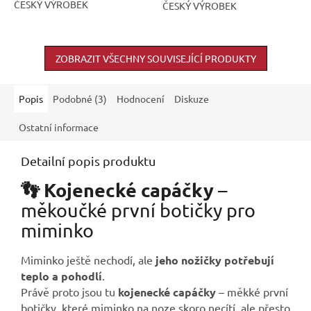
ČESKÝ VÝROBEK
ČESKÝ VÝROBEK
ZOBRAZIT VŠECHNY SOUVISEJÍCÍ PRODUKTY
Popis
Podobné (3)
Hodnocení
Diskuze
Ostatní informace
Detailní popis produktu
👣 Kojenecké capáčky
–
měkoučké první botičky pro
miminko
Miminko ještě nechodí, ale
jeho nožičky potřebují
teplo a pohodlí
.
Právě proto jsou tu
kojenecké capáčky
– měkké první
botičky, které miminko na noze skoro necítí, ale přesto