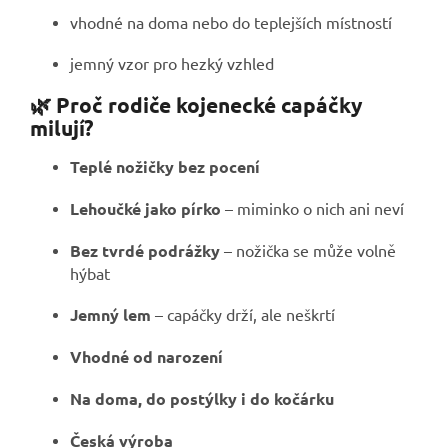
vhodné na doma nebo do teplejších místností
jemný vzor pro hezký vzhled
🌿 Proč rodiče kojenecké capáčky
milují?
Teplé nožičky bez pocení
Lehoučké jako pírko
– miminko o nich ani neví
Bez tvrdé podrážky
– nožička se může volně
hýbat
Jemný lem
– capáčky drží, ale neškrtí
Vhodné od narození
Na doma, do postýlky i do kočárku
Česká výroba