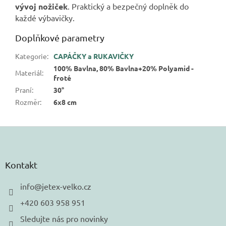
vývoj nožiček
. Praktický a bezpečný doplněk do
každé výbavičky.
Doplňkové parametry
Kategorie
:
CAPÁČKY a RUKAVIČKY
100% Bavlna, 80% Bavlna+20% Polyamid -
Materiál
:
froté
Praní
:
30°
Rozměr
:
6x8 cm
Z
á
p
a
Kontakt
t
í
info
@
jetex-velko.cz
+420 603 958 951
Sledujte nás pro novinky