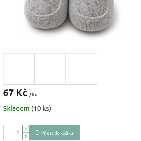
67 Kč
/ ks
Měrná
Skladem
(10 ks)
cena:
Přidat do košíku