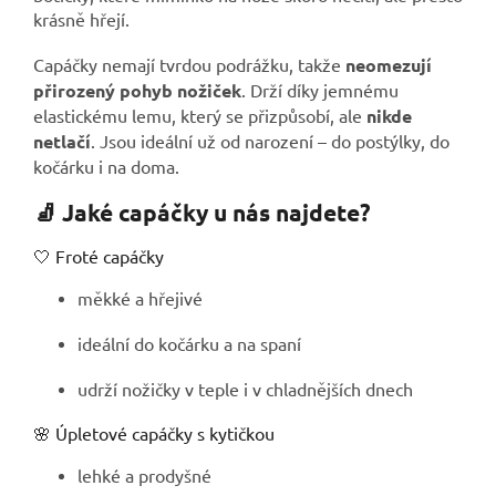
krásně hřejí.
Capáčky nemají tvrdou podrážku, takže
neomezují
přirozený pohyb nožiček
. Drží díky jemnému
elastickému lemu, který se přizpůsobí, ale
nikde
netlačí
. Jsou ideální už od narození – do postýlky, do
kočárku i na doma.
🧦 Jaké capáčky u nás najdete?
🤍 Froté capáčky
měkké a hřejivé
ideální do kočárku a na spaní
udrží nožičky v teple i v chladnějších dnech
🌸 Úpletové capáčky s kytičkou
lehké a prodyšné