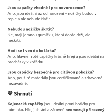
Jsou capáčky vhodné i pro novorozence?
Ano, jsou ideální už od narození – nožičky budou v
teple a nic nebude tlačit.
Nebudou nožičky škrtit?
Ne, mají jemnou gumičku, která dobře drží, ale
neškrtí.
Hodí se i ven do kočárku?
Ano, hlavně froté capáčky krásně hřejí a jsou ideální na
procházky v kočárku.
Jsou capáčky bezpečné pro citlivou pokožku?
Ano, použité materiály jsou certifikované a zdravotně
nezávadné.
💛 Shrnutí
Kojenecké capáčky
jsou ideální první botičky pro
miminko. Hřejí, chrání a zároveň
neomezují přirozený