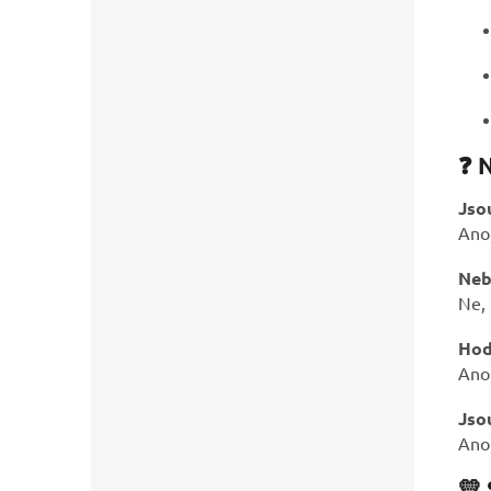
❓ N
Jso
Ano,
Neb
Ne, 
Hod
Ano,
Jso
Ano,
💛 