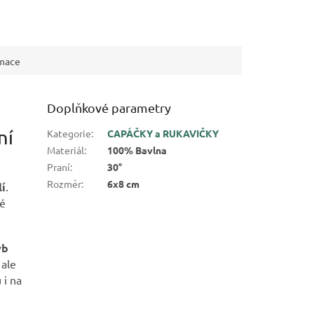
rmace
Doplňkové parametry
ní
Kategorie
:
CAPÁČKY a RUKAVIČKY
Materiál
:
100% Bavlna
Praní
:
30°
Rozměr
:
6x8 cm
lí
.
ré
yb
 ale
 i na