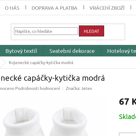
O NÁS
DOPRAVA A PLATBA
VRÁCENÍ ZBOŽÍ
HLEDAT
Bytový textil
Svatební dekorace
Hotelový te
Kojenecké capáčky-kytička modrá
enecké capáčky-kytička modrá
né
noceno
Podrobnosti hodnocení
Značka:
Jetex
ení
67 
tu
Měrná
Skla
cena:
ek.