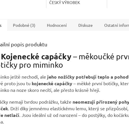
ČESKÝ VÝROBEK
s
Podobné (3)
Hodnocení
Diskuze
Ostatní info
ailní popis produktu
 Kojenecké capáčky
– měkoučké prv
tičky pro miminko
nko ještě nechodí, ale
jeho nožičky potřebují teplo a pohod
ě proto jsou tu
kojenecké capáčky
– měkké první botičky, kte
nko na noze skoro necítí, ale přesto krásně hřejí.
áčky nemají tvrdou podrážku, takže
neomezují přirozený poh
iček
. Drží díky jemnému elastickému lemu, který se přizpůsobí,
e netlačí
. Jsou ideální už od narození – do postýlky, do kočárku
a.