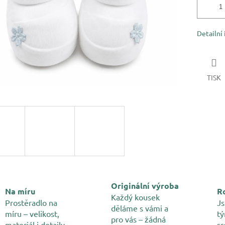
Detailní
TISK
Originální výroba
Na míru
Ro
Každý kousek
Prostěradlo na
Js
děláme s vámi a
míru – velikost,
tý
pro vás – žádná
materiál i detaily
sr