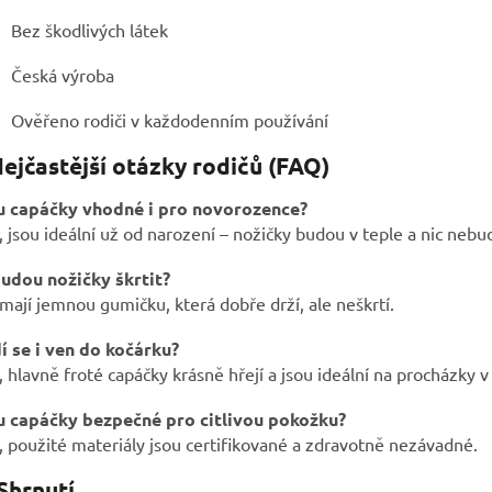
Bez škodlivých látek
Česká výroba
Ověřeno rodiči v každodenním používání
ejčastější otázky rodičů (FAQ)
u capáčky vhodné i pro novorozence?
 jsou ideální už od narození – nožičky budou v teple a nic nebud
udou nožičky škrtit?
mají jemnou gumičku, která dobře drží, ale neškrtí.
í se i ven do kočárku?
 hlavně froté capáčky krásně hřejí a jsou ideální na procházky v
u capáčky bezpečné pro citlivou pokožku?
 použité materiály jsou certifikované a zdravotně nezávadné.
Shrnutí