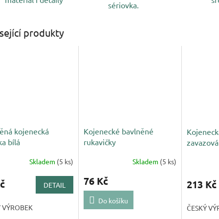
sériovka.
sející produkty
ěná kojenecká
Kojenecké bavlněné
Kojenecká
ka bílá
rukavičky
zavazová
modrá
Skladem
(5 ks)
Skladem
(5 ks)
76 Kč
č
213 Kč
DETAIL
Do košíku
Ý VÝROBEK
ČESKÝ VÝ