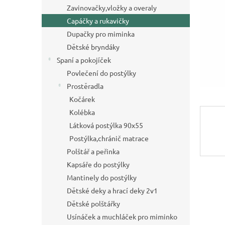
a
Zavinovačky,vložky a overaly
n
Capáčky a rukavičky
e
Dupačky pro miminka
l
Dětské bryndáky
Spaní a pokojíček
Povlečení do postýlky
Prostěradla
Kočárek
Kolébka
Látková postýlka 90x55
Postýlka,chránič matrace
Polštář a peřinka
Kapsáře do postýlky
Mantinely do postýlky
Dětské deky a hrací deky 2v1
Dětské polštářky
Usínáček a muchláček pro miminko