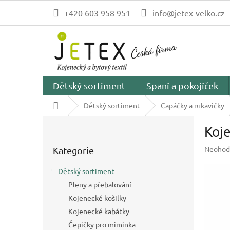
Přejít
+420 603 958 951
info@jetex-velko.cz
na
obsah
Dětský sortiment
Spaní a pokojíček
Domů
Dětský sortiment
Capáčky a rukavičky
P
Koj
o
Přeskočit
s
Průměr
Neohod
Kategorie
kategorie
t
hodnoc
r
produk
Dětský sortiment
a
je
Pleny a přebalování
n
0,0
z
Kojenecké košilky
n
5
í
Kojenecké kabátky
hvězdič
p
Čepičky pro miminka