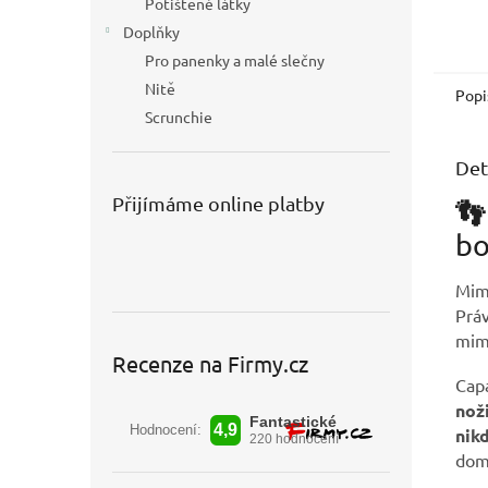
Potištěné látky
Doplňky
Pro panenky a malé slečny
Nitě
Popi
Scrunchie
Det
Přijímáme online platby
👣
bo
Mimi
Práv
mimi
Recenze na Firmy.cz
Cap
nož
nikd
dom