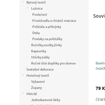
Bytový textil
Ložnice
Povlečení
Souvi
Prostěradla a chránič matrace
Polštáře a přikrývky
Deky
Povlaky na polštářky
Ručníky,osušky,žínky
Kapesníky
Utěrky,tašky
Bavln
Ručně šité doplňky pro domov
čepič
Svatební dekorace
Hotelový textil
Vybavení
79 K
Župany
Metráž
ČESK
Jednobarevné látky