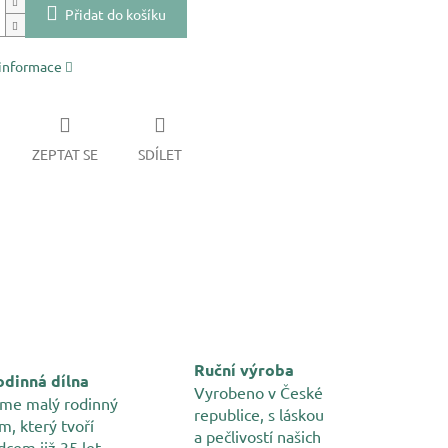
Přidat do košíku
 informace
ZEPTAT SE
SDÍLET
Ruční výroba
dinná dílna
Vyrobeno v České
me malý rodinný
republice, s láskou
m, který tvoří
a pečlivostí našich
dcem již 35 let